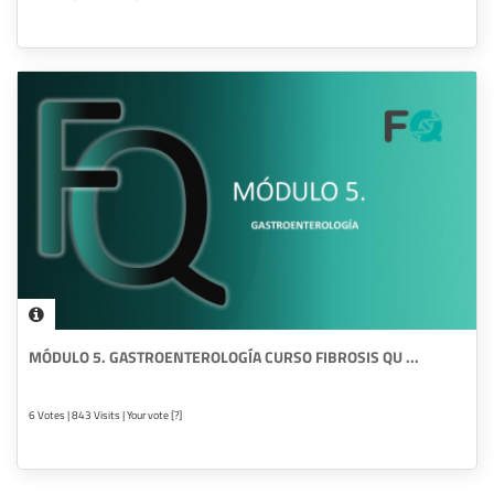
MÓDULO 5. GASTROENTEROLOGÍA CURSO FIBROSIS QU ...
6 Votes | 843 Visits | Your vote [?]