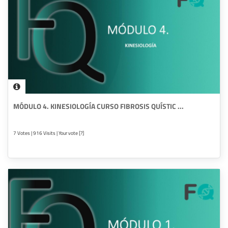
MÓDULO 4. KINESIOLOGÍA CURSO FIBROSIS QUÍSTIC ...
7 Votes | 916 Visits | Your vote [?]