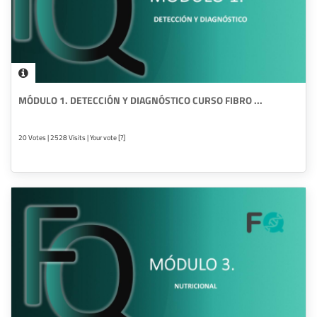
MÓDULO 1. DETECCIÓN Y DIAGNÓSTICO CURSO FIBRO ...
20 Votes | 2528 Visits | Your vote [?]